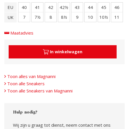
EU
40
41
42
42½
43
44
45
46
7
7½
8
8½
9
10
10½
11
UK
Maatadvies
In winkelwagen
Toon alles van Magnanni
Toon alle Sneakers
Toon alle Sneakers van Magnanni
Hulp nodig?
Wij zijn u graag tot dienst, neem contact met ons