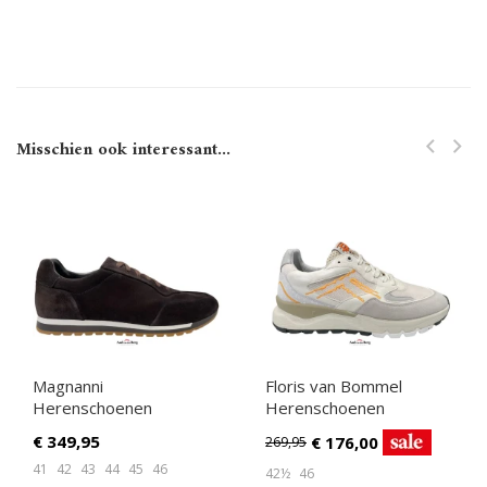
Misschien ook interessant...
Magnanni
Floris van Bommel
Herenschoenen
Herenschoenen
Sneakers bruin
Sneakers wit
€
349,95
€
176,00
269,95
41
42
43
44
45
46
42½
46