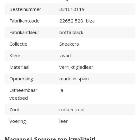
Bestelnummer
331010119
Fabrikantcode
22652 528 Ibiza
Fabrikantkleur
botta black
Collectie
Sneakers
Kleur
zwart
Materiaal
verrijkt gladleer
Opmerking
made in spain
Uitneembaar
ja
voetbed
Zool
rubber zool
Voering
leer
Magnanni Spaanse top kwaliteit!