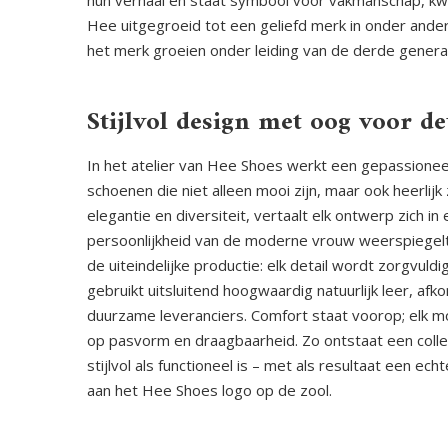
hun verhaal en staat symbool voor vakmanschap, kwali
Hee uitgegroeid tot een geliefd merk in onder andere 
het merk groeien onder leiding van de derde gener
Stijlvol design met oog voor de
In het atelier van Hee Shoes werkt een gepassion
schoenen die niet alleen mooi zijn, maar ook heerlijk
elegantie en diversiteit, vertaalt elk ontwerp zich i
persoonlijkheid van de moderne vrouw weerspiegelt
de uiteindelijke productie: elk detail wordt zorgvu
gebruikt uitsluitend hoogwaardig natuurlijk leer, afk
duurzame leveranciers. Comfort staat voorop; elk m
op pasvorm en draagbaarheid. Zo ontstaat een coll
stijlvol als functioneel is – met als resultaat een ec
aan het Hee Shoes logo op de zool.