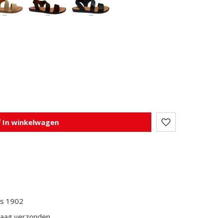
In winkelwagen
ds 1902
daag verzonden