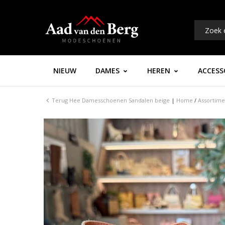
NIEUW
DAMES
HEREN
ACCESS
Terug
Hee Damesschoenen Sandalen beige
|
Home
/
Assortime