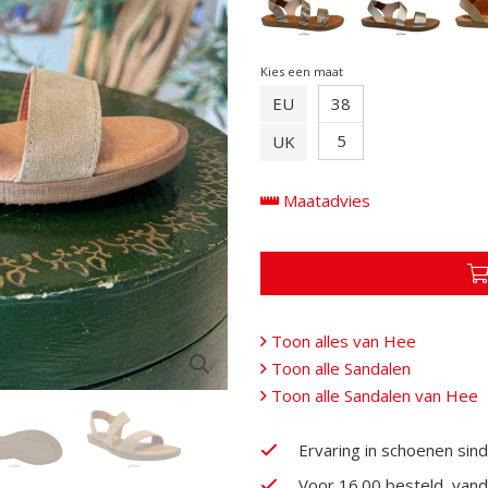
Kies een maat
EU
38
5
UK
Maatadvies
Toon alles van Hee
Toon alle Sandalen
Toon alle Sandalen van Hee
Ervaring in schoenen sin
Voor 16.00 besteld, van