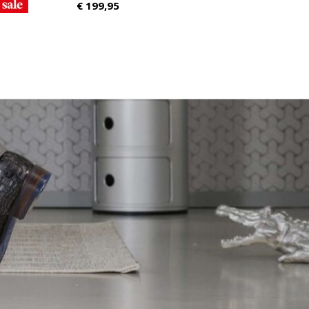
€
199,95
79,95