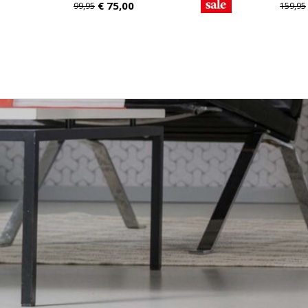
€
75,00
99,95
159,95