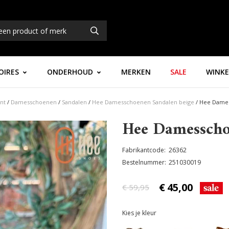
OIRES
ONDERHOUD
MERKEN
SALE
WINKE
nt
/
Damesschoenen
/
Sandalen
/
Hee Damesschoenen Sandalen beige
/
Hee Dames
Hee Damesscho
Fabrikantcode
26362
Bestelnummer
251030019
€
45,00
€ 59,95
Kies je kleur