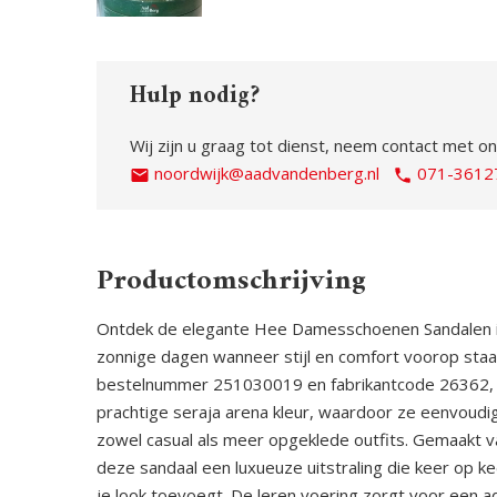
Hulp nodig?
Wij zijn u graag tot dienst, neem contact met on
noordwijk@aadvandenberg.nl
071-3612
Productomschrijving
Ontdek de elegante Hee Damesschoenen Sandalen in
zonnige dagen wanneer stijl en comfort voorop sta
bestelnummer 251030019 en fabrikantcode 26362, z
prachtige seraja arena kleur, waardoor ze eenvoudi
zowel casual als meer opgeklede outfits. Gemaakt 
deze sandaal een luxueuze uitstraling die keer op ke
je look toevoegt. De leren voering zorgt voor een