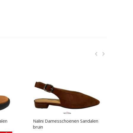
alen
Nalini Damesschoenen Sandalen
Toni
bruin
Sanda