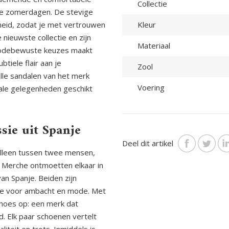
Collectie
me zomerdagen. De stevige
eid, zodat je met vertrouwen
Kleur
 nieuwste collectie en zijn
Materiaal
modebewuste keuzes maakt
tiele flair aan je
Zool
lle sandalen van het merk
Voering
iale gelegenheden geschikt
sie uit Spanje
Deel dit artikel
 alleen tussen twee mensen,
 Merche ontmoetten elkaar in
an Spanje. Beiden zijn
fde voor ambacht en mode. Met
Shoes op: een merk dat
. Elk paar schoenen vertelt