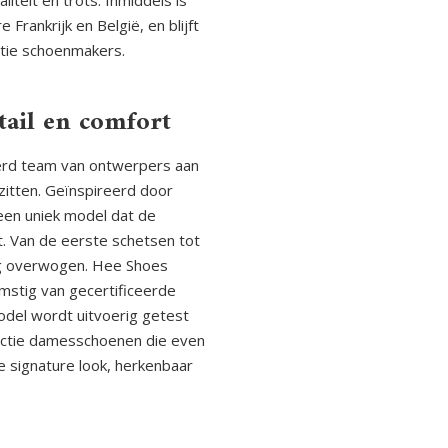
teit en trots. Inmiddels is
Frankrijk en België, en blijft
atie schoenmakers.
tail en comfort
eerd team van ontwerpers aan
 zitten. Geïnspireerd door
n een uniek model dat de
. Van de eerste schetsen tot
ldig overwogen. Hee Shoes
omstig van gecertificeerde
odel wordt uitvoerig getest
ectie damesschoenen die even
hte signature look, herkenbaar