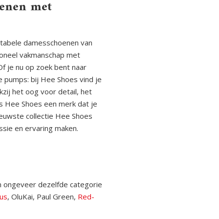
oenen met
rtabele damesschoenen van
tioneel vakmanschap met
 je nu op zoek bent naar
ke pumps: bij Hee Shoes vind je
zij het oog voor detail, het
is Hee Shoes een merk dat je
ieuwste collectie Hee Shoes
ssie en ervaring maken.
in ongeveer dezelfde categorie
us
, OluKai,
Paul Green,
Red-