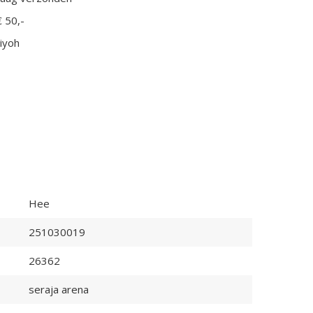
€ 50,-
iyoh
Hee
251030019
26362
seraja arena