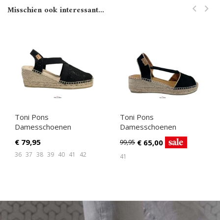
Misschien ook interessant...
Toni Pons
Toni Pons
Damesschoenen
Damesschoenen
Sandalen zwart
Sandalen zwart
€
79,95
€
65,00
99,95
36
37
38
39
40
41
42
41