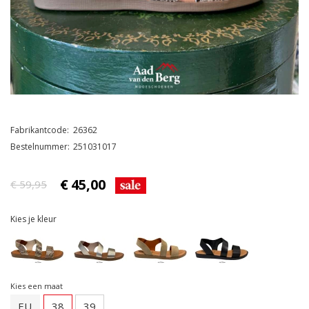
Fabrikantcode
26362
Bestelnummer
251031017
€
45,00
€ 59,95
Kies je kleur
Kies een maat
EU
38
39