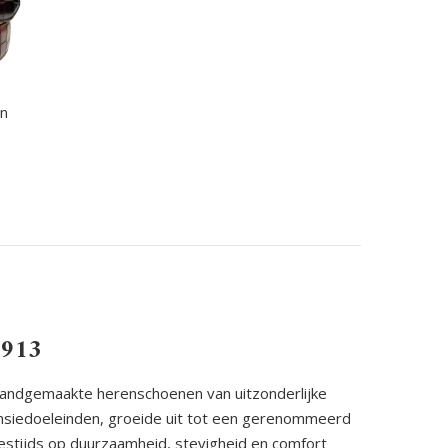
in
1913
 handgemaakte herenschoenen van uitzonderlijke
ensiedoeleinden, groeide uit tot een gerenommeerd
stijds op duurzaamheid, stevigheid en comfort