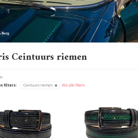
is Ceintuurs riemen
en
n filters:
Ceintuurs riemen
Wis alle filters