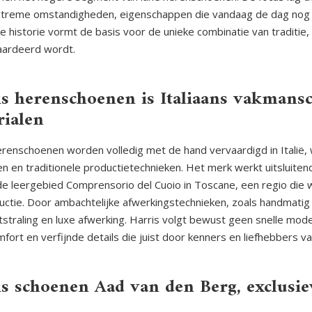
treme omstandigheden, eigenschappen die vandaag de dag nog ste
ke historie vormt de basis voor de unieke combinatie van traditie,
ardeerd wordt.
is herenschoenen is Italiaans vakmans
rialen
erenschoenen worden volledig met de hand vervaardigd in Italië,
en en traditionele productietechnieken. Het merk werkt uitsluitend
 leergebied Comprensorio del Cuoio in Toscane, een regio die 
uctie. Door ambachtelijke afwerkingstechnieken, zoals handmatig 
itstraling en luxe afwerking. Harris volgt bewust geen snelle mode
fort en verfijnde details die juist door kenners en liefhebbers 
s schoenen Aad van den Berg, exclusiev