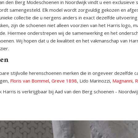
van den Berg Modeschoenen in Noordwijk vindt u een exclusieve s
ordt samengesteld. Elk model wordt zorgvuldig gekozen en afge
unieke collectie die u nergens anders in exact dezelfde uitvoering
ken, zijn de schoenen niet alleen voorzien van het Harris logo, 
jde. Hiermee onderstrepen wij de samenwerking en het onderschei
oenen. Wij hopen dat u de kwaliteit en het vakmanschap van Har
zier.
en
kbare stijlvolle herenschoenen merken die in ongeveer dezelfde cat
gen,
Floris van Bommel
,
Greve 1898
, Lido Marinozzi,
Magnanni
,
R
 Harris is verkrijgbaar bij Aad van den Berg schoenen - Noordwij