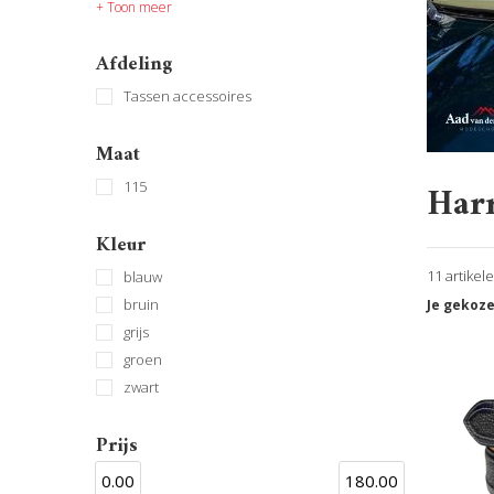
+ Toon meer
Afdeling
Tassen accessoires
Maat
Harr
115
Kleur
11 artikel
blauw
bruin
Je gekoze
grijs
groen
zwart
Prijs
0.00
180.00