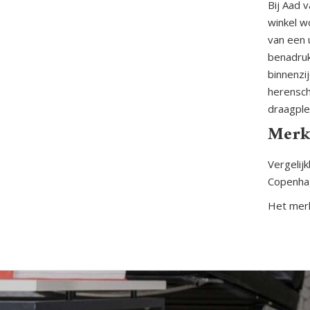
Bij Aad 
winkel w
van een 
benadruk
binnenzi
herensch
draagple
Merk
Vergelij
Copenha
Het merk