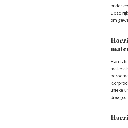
onder ex
Deze rij
om gewa
Harr
mate
Harris h
material
beroemde
leerprod
unieke u
draagcom
Harri