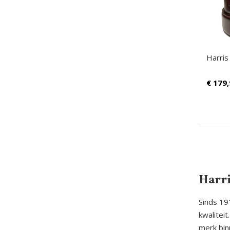
Harris
€
179,
Harr
Sinds 19
kwalitei
merk bin