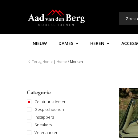
NIEUW
DAMES
HEREN
ACCESS
Terug
Home
|
Home
/
Merken
Categorie
Ceintuurs riemen
Gesp schoenen
Instappers
Sneakers
Veterlaarzen