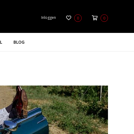
Inloggen
0
0
L
BLOG