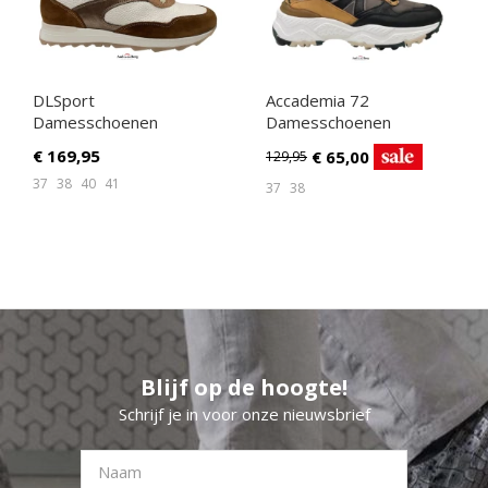
DLSport
Accademia 72
Damesschoenen
Damesschoenen
Sneakers bruin
Sneakers zwart
€
169,95
€
65,00
129,95
37
38
40
41
37
38
Blijf op de hoogte!
Schrijf je in voor onze nieuwsbrief