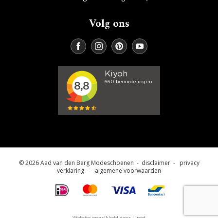
Volg ons
© 2026 Aad van den Berg Modeschoenen -
disclaimer
-
privacy
verklaring
-
algemene voorwaarden
Website ontwikkeld door Lined