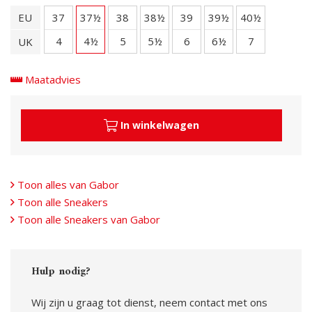
EU
37
37½
38
38½
39
39½
40½
4
4½
5
5½
6
6½
7
UK
Maatadvies
In winkelwagen
Toon alles van Gabor
Toon alle Sneakers
Toon alle Sneakers van Gabor
Hulp nodig?
Wij zijn u graag tot dienst, neem contact met ons