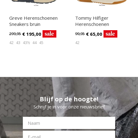
Greve Herenschoenen
Tommy Hilfiger
Sneakers bruin
Herenschoenen
Sneakers beige
€
195,00
€
65,00
299,95
99,95
42
43
43½
44
45
42
Blijf op de hoogte!
Schrijf je in voor onze nieuwsbrief