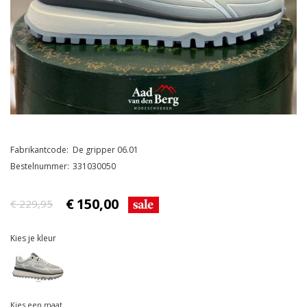
Fabrikantcode
De gripper 06.01
Bestelnummer
331030050
€
150,00
€ 229,95
Kies je kleur
Kies een maat