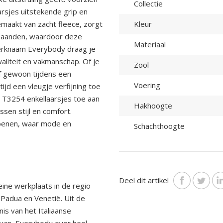
Collectie
rsjes uitstekende grip en
maakt van zacht fleece, zorgt
Kleur
maanden, waardoor deze
Materiaal
 merknaam Everybody draag je
aliteit en vakmanschap. Of je
Zool
of gewoon tijdens een
Voering
ijd een vleugje verfijning toe
 T3254 enkellaarsjes toe aan
Hakhoogte
ssen stijl en comfort.
hoenen, waar mode en
Schachthoogte
Deel dit artikel
ine werkplaats in de regio
 Padua en Venetië. Uit de
s van het Italiaanse