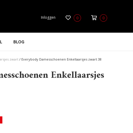
Inloggen
0
0
L
BLOG
rsjes zwart
/
Everybody Damesschoenen Enkellaarsjes zwart 38
esschoenen Enkellaarsjes