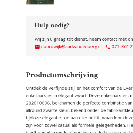
Hulp nodig?
Wij zijn u graag tot dienst, neem contact met on
noordwijk@aadvandenberg.nl
071-3612
Productomschrijving
Ontdek de verfijnde stijl en het comfort van de E
enkellaarsjes in elegant zwart. Deze enkellaarsjes
282010098, belichamen de perfecte combinatie van m
allround zwarte kleur, bekend onder de fabrikantkleu
tijdloze elegantie toe aan elke outfit, waardoor dez
zijn voor zowel casual als formele gelegenheden. H
biedt een glanzende afwerking die de laarzen een lux