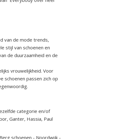
 van Everybody over heel
oed van de mode trends,
le stijl van schoenen en
 van de duurzaamheid en de
ijks vrouwelijkheid. Voor
 De schoenen passen zich op
 tegenwoordig.
ezelfde categorie en/of
bor, Ganter, Hassia, Paul
 Berg schoenen - Noordwijk -