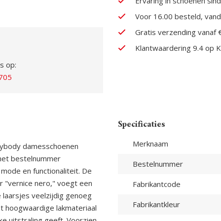
Ervaring in schoenen sin
Voor 16.00 besteld, van
Gratis verzending vanaf 
Klantwaardering 9.4 op K
s op:
705
Specificaties
Merknaam
verybody damesschoenen
, met bestelnummer
Bestelnummer
ode en functionaliteit. De
r "vernice nero," voegt een
Fabrikantcode
e laarsjes veelzijdig genoeg
Fabrikantkleur
et hoogwaardige lakmateriaal
e uitstraling geeft. Voorzien