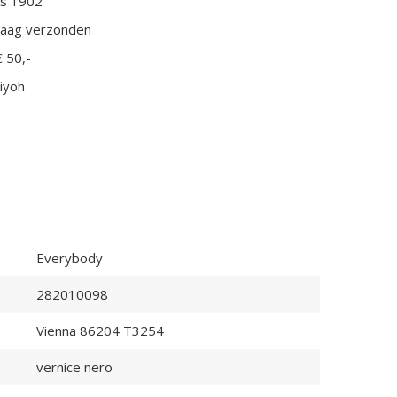
ds 1902
daag verzonden
€ 50,-
iyoh
Everybody
282010098
Vienna 86204 T3254
vernice nero