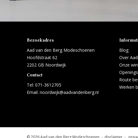
Bezoekadres
Informat
Aad van den Berg Modeschoenen
Blog
Hoofdstraat 62
Over Aad
2202 GB Noordwijk
Onze win
Openings
Contact
Route bes
Tel:
071-3612705
Werken b
Email:
noordwijk@aadvandenberg.nl
© 2026 Aad van den Berg Modeschoenen -
disclaimer
-
priva