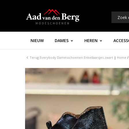
NIEUW
DAMES
HEREN
ACCESS
Terug
Everybody Damesschoenen Enkellaarsjes zwart
|
Home
/