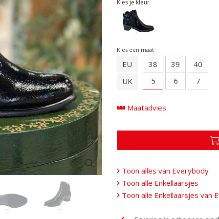
Kies je kleur
Kies een maat
EU
38
39
40
5
6
7
UK
Maatadvies
Toon alles van Everybody
Toon alle Enkellaarsjes
Toon alle Enkellaarsjes van 