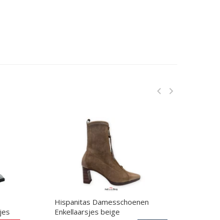
Hispanitas Damesschoenen
Pert
jes
Enkellaarsjes beige
Enkel