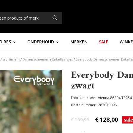
OIRES
ONDERHOUD
MERKEN
SALE
WINKE
Assortiment
/
Damesschoenen
/
Enkellaarsjes
/
Everybody Damesschoenen Enkellaa
Everybody Dam
zwart
Fabrikantcode
Vienna 86204 T3254
Bestelnummer
282010098
€
128,00
€ 169,95