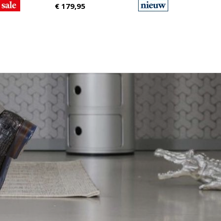
€
179,95
299,9