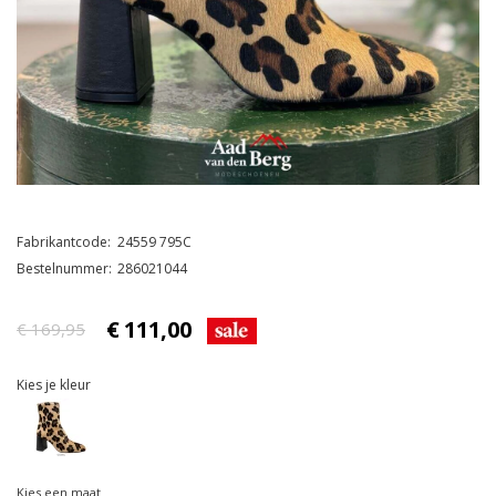
Fabrikantcode
24559 795C
Bestelnummer
286021044
€
111,00
€ 169,95
Kies je kleur
Kies een maat