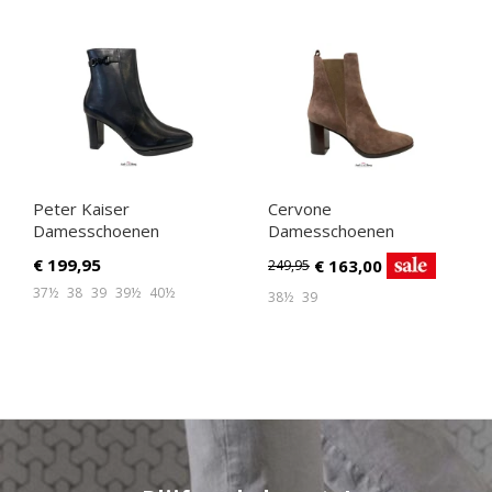
Peter Kaiser
Cervone
Damesschoenen
Damesschoenen
Enkellaarsjes zwart
Enkellaarsjes beige
€
199,95
€
163,00
249,95
37½
38
39
39½
40½
38½
39