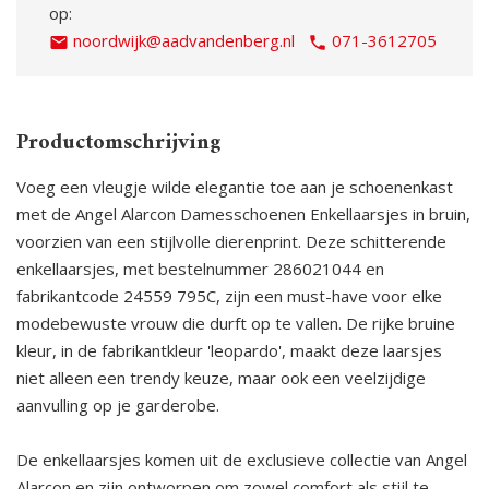
op:
noordwijk@aadvandenberg.nl
071-3612705
Productomschrijving
Voeg een vleugje wilde elegantie toe aan je schoenenkast
met de Angel Alarcon Damesschoenen Enkellaarsjes in bruin,
voorzien van een stijlvolle dierenprint. Deze schitterende
enkellaarsjes, met bestelnummer 286021044 en
fabrikantcode 24559 795C, zijn een must-have voor elke
modebewuste vrouw die durft op te vallen. De rijke bruine
kleur, in de fabrikantkleur 'leopardo', maakt deze laarsjes
niet alleen een trendy keuze, maar ook een veelzijdige
aanvulling op je garderobe.
De enkellaarsjes komen uit de exclusieve collectie van Angel
Alarcon en zijn ontworpen om zowel comfort als stijl te