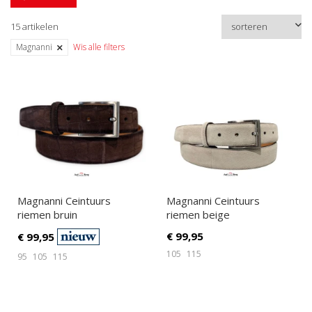
15 artikelen
Magnanni
Wis alle filters
Magnanni Ceintuurs
Magnanni Ceintuurs
riemen bruin
riemen beige
€
99,95
€
99,95
105
115
95
105
115