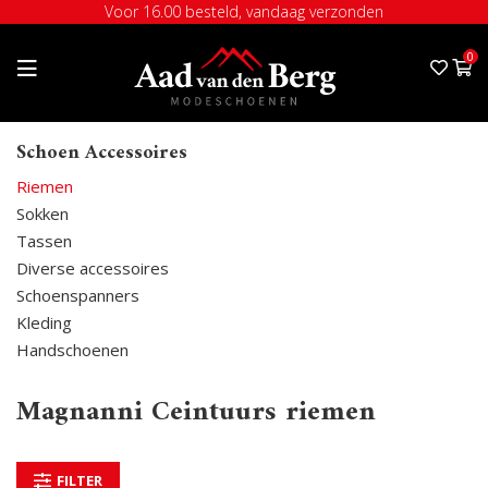
Voor 16.00 besteld, vandaag verzonden
0
Schoen Accessoires
Riemen
Sokken
Tassen
Diverse accessoires
Schoenspanners
Kleding
Handschoenen
Magnanni Ceintuurs riemen
FILTER