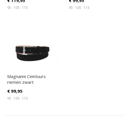
€
119,95
€
99,95
95
105
115
95
105
115
Magnanni Ceintuurs
riemen zwart
€
99,95
95
105
115